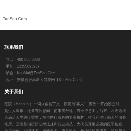
TaoSou.Com
联系我们
电话：400-888-8888
手机：13355693937
邮箱：
KouMai@TaoSou.Com
地址：安徽合肥高新区口麦网【KouMai.Com】
关于我们
医院（Hospital）一词来自拉丁文，原意为“客人”，因为一开始设立时，
是供人避难，还备有休息间，使来者舒适，有招待意图，后来，才逐渐成
为满足人类医疗需求，提供医疗服务的专业机构，收容和治疗病人的服务
场所。医院是指按照法律法规和行业规范，为病员开展必要的医学检查、
治疗措施、护理技术、接诊服务、康复设备、救治运输等服务，以救死扶