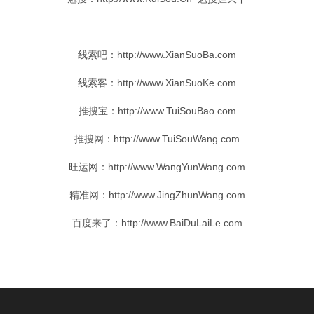
线索
吧：http://www.XianSuoBa.com
线索
客：http://www.XianSuoKe.com
推搜
宝：http://www.TuiSouBao.com
推搜
网：http://www.TuiSouWang.com
旺运网：http://www.WangYunWang.com
精准网：http://www.JingZhunWang.com
百度
来了
：http://www.BaiDuLaiLe.com