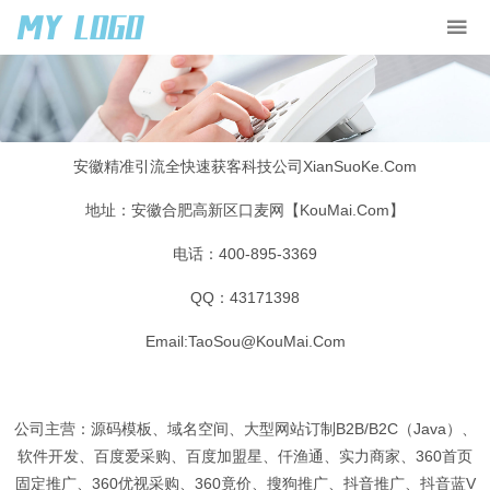
安徽
精准
引流全
快速
获客
科技
公司
XianSuoKe.Com
地址：安徽合肥高新区
口麦
网【KouMai.Com】
电话：400-895-3369
QQ：43171398
Email:TaoSou@KouMai.Com
公司
主营：
源码
模板
、域名
空间
、大型
网站
订制B2B/B2C（Java）、
软件
开发
、
百度
爱采购、
百度
加盟星、仟渔通、实力商家、360首页
固定推广、360优视采购、360竟价、搜狗推广、抖音推广、抖音蓝V