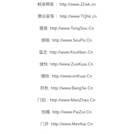
精准网客： http://www.JZwk.cn
腾企获客： http://www.TQhk.cn
通搜
: http://www.TongSou.Cn
搜啪
: http://www.SouPa.Cn
蔻念
: http://www.KouNian.Cn
做快
: http://www.ZuoKuai.Cn
嗯快
: http://www.enKuai.Cn
邦色
: http://www.BangSe.Cn
门招
：http://www.MenZhao.Cn
拍嘴
: http://www.PaiZui.Cn
门开
: http://www.MenKai.Cn