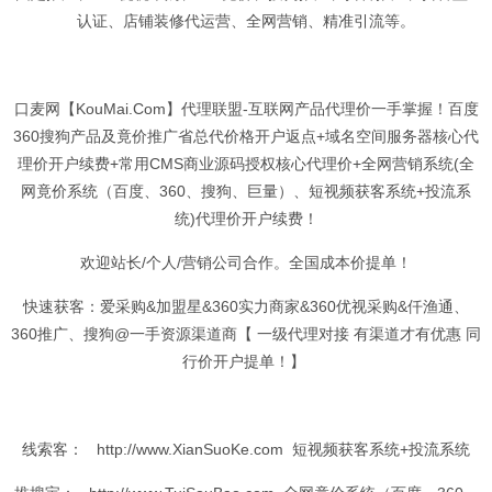
认证、店铺装修代运营、
全网
营销、
精准
引流等。
口麦
网【KouMai.Com】
代理
联盟
-互联网
产品
代理
价一手掌握！
百度
360搜狗
产品
及竟价推广省总代价格开户返点+域名
空间
服务器核心
代
理
价开户续费+常用CMS商业
源码
授权核心代理价+
全网
营销系统(
全
网
竟价系统（百度、360、搜狗、巨量）、短视频
获客
系统+投流系
统)代理价开户续费！
欢迎站长/个人/营销
公司
合作。全国成本价提单！
快速
获客
：爱采购&加盟星&360实力商家&360优视采购&仟渔通、
360推广、搜狗@一手
资源
渠道商【 一级代理对接 有渠道才有优惠 同
行价开户提单！】
线索
客： http://www.XianSuoKe.com 短视频获客系统+投流系统