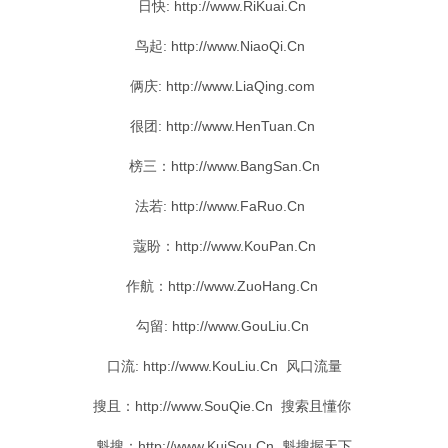
日快
: http://www.RiKuai.Cn
鸟起
: http://www.NiaoQi.Cn
俩庆
: http://www.LiaQing.com
很团
: http://www.HenTuan.Cn
榜三：http://www.BangSan.Cn
法若
: http://www.FaRuo.Cn
蔻盼
：http://www.KouPan.Cn
作航
：http://www.ZuoHang.Cn
勾留: http://www.GouLiu.Cn
口流: http://www.KouLiu.Cn 风口流量
搜且
：http://www.SouQie.Cn 搜索且懂你
魁搜：http://www.KuiSou.Cn 魁搜握天下