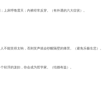
删；上床呼噜震天；内裤经常反穿。（有外遇的六大症状）。
。人不能笑得太响，否则笑声就会吵醒隔壁的痛苦。（避免乐极生悲）。
一个轻浮的泼妇，你会成为哲学家。（结婚有益）。