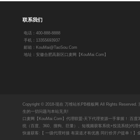
联系我们
电话：400-888-8888
手机：13355693937
邮箱：
KouMai@TaoSou.Com
地址：安徽合肥高新区口麦网【KouMai.Com】
Copyright © 2018-现在
万维站长PB模板网
All Rights R
生的一切问题与本站无关!
口麦网【KouMai.Com】代理联盟-天下代理资源一手掌握！
:百度
统（百度、360、搜狗、巨量）、
短视频获客系统+投流系统
)代
快速获客
:【 一级代理对接 有渠道才有优惠 同行价开户提单！】