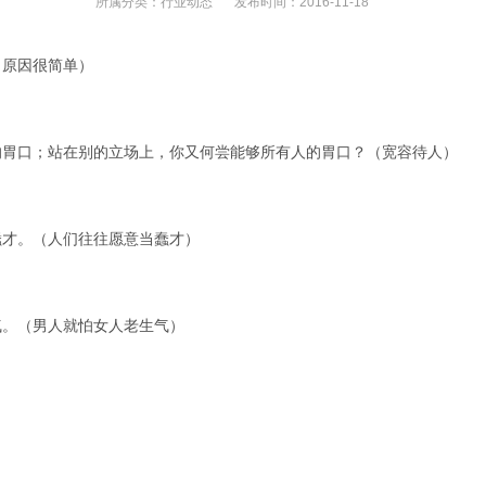
所属分类：
行业动态
发布时间：
2016-11-18
（原因很简单）
的胃口；站在别的立场上，你又何尝能够所有人的胃口？（宽容待人）
蠢才。（人们往往愿意当蠢才）
气。（男人就怕女人老生气）