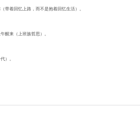
你（带着回忆上路，而不是抱着回忆生活）。
上午醒来（上班族哲思）。
一代）。