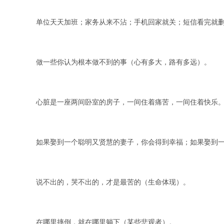
单位天天加班；家务从来不沾；手机回家就关；短信看完就
做一些你认为根本做不到的事（心有多大，路有多远）。
心脏是一座两间卧室的房子，一间住着痛苦，一间住着快乐
如果娶到一个聪明又贤慧的妻子，你会得到幸福；如果娶到
说不出的，哭不出的，才是最苦的（生命体现）。
在哪里摔倒，就在哪里躺下（某些悲观者）。