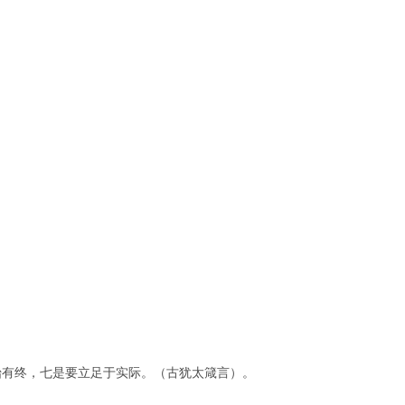
。
始有终，七是要立足于实际。（古犹太箴言）。