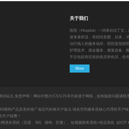
关于我们
医院（Hospital）一词来自拉
使来者舒适，有招待意图，后来，
治疗病人的服务场所。医院是指按
护理技术、接诊服务、康复设备、
不仅包括有症状的病员和伤员，也包括
More
eserved. 测试站点,免责声明：网站中图片/CSS/JS等均来源于网络，如有版
360搜狗产品及竟价推广省总代价格开户返点-域名空间服务器核心代理价开户续
理价开户续费！
全网竟价系统（百度、360、搜狗、巨量）、短视频获客系统+投流系统
皖ICP 