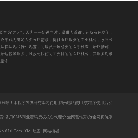
丁文，原意为“客人”，因为一开始设立时，是供人避难，还备有休息间，
才逐渐成为满足人类医疗需求，提供医疗服务的专业机构，收容和
照法律法规和行业规范，为病员开展必要的医学检查、治疗措施、
救治运输等服务，以救死扶伤为主要目的的医疗机构，其服务对象
不...
权问题请联系删除！本程序仅供研究学习使用,切勿违法使用,该程序使用后发
费-常用CMS商业源码授权核心代理价-全网营销系统(全网竟价系
KouMai.Com
XML地图
网站模板