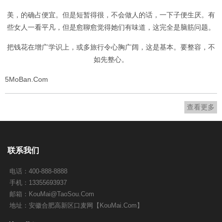
美，的确占便宜。但是短暂得很，不会做人的话，一下子便生厌。有
些女人一看平凡，但是愈聊愈觉得她们有味道，这完全是脑筋问题。
把钱花在增广学识上，或多旅行令心胸广阔，这是基本。要整容，不
如先整心。
5MoBan.Com
查看更多
联系我们
电话：400-888-8888
手机：13355693937
邮箱：
KouMai@TaoSou.Com
地址：安徽合肥高新区口麦网【KouMai.Com】