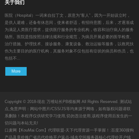
关于我们
医院（Hospital）一词来自拉丁文，原意为“客人”，因为一开始设立时，
是供人避难，还备有休息间，使来者舒适，有招待意图，后来，才逐渐成
为满足人类医疗需求，提供医疗服务的专业机构，收容和治疗病人的服务
场所。医院是指按照法律法规和行业规范，为病员开展必要的医学检查、
治疗措施、护理技术、接诊服务、康复设备、救治运输等服务，以救死扶
伤为主要目的的医疗机构，其服务对象不仅包括有症状的病员和伤员，也
包括不...
More
Copyright © 2018-现在
万维站长PB模板网
All Rights Reserved. 测试站
点,免责声明：网站中图片/CSS/JS等均来源于网络，如有版权问题请联
系删除！本程序仅供研究学习使用,切勿违法使用,该程序使用后发生的一
切问题与本站无关!
口麦网【KouMai.Com】代理联盟-天下代理资源一手掌握！
:百度360搜狗
产品及竟价推广省总代价格开户返点-域名空间服务器核心代理价开户续