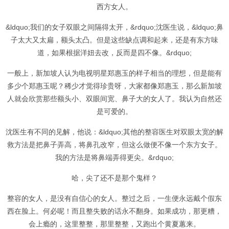
西方女人。
&ldquo;我们的女子双眼之间隔得太开，&rdquo;沈医生说，&ldquo;鼻
子太大又太扁，额头太凸。但是这些缺点调和起来，还是有东方味
道，如果根据洋妞去改，反而是四不像。&rdquo;
一般上，新加坡人认为电视明星郑惠玉的样子相当的理想，但是能有
多少个郑惠玉呢？稀少才觉得珍贵呀，大家都像郑惠玉，那么新加坡
人就会欣赏那些额头小、双眼间宽、鼻子大的女人了。我认为自然还
是可爱的。
沈医生有不同的见解，他说：&ldquo;其他的整容医生对双眼太宽的解
救方法是把鼻子弄高，将鼻孔改窄，但这么做便不像一个东方女子。
我的方法是将鼻端弄得更尖。&rdquo;
哈，尖了还不是那个鬼样？
整容的女人，是没有自信心的女人。整过之后，一生便永远戴个假东
西在脸上。何必呢！而且整失败的话永不翻身。如果成功，那更糟，
会上瘾的，这里整整，那里整整，又跑出个黄夏蕙来。