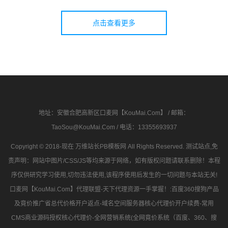
点击查看更多
地址：安徽合肥高新区口麦网【KouMai.Com】 / 邮箱：
TaoSou@KouMai.Com / 电话：13355693937
Copyright © 2018-现在
万维站长PB模板网
All Rights Reserved. 测试站点,免
责声明：网站中图片/CSS/JS等均来源于网络，如有版权问题请联系删除！本程
序仅供研究学习使用,切勿违法使用,该程序使用后发生的一切问题与本站无关!
口麦网【KouMai.Com】代理联盟-天下代理资源一手掌握！
:百度360搜狗产品
及竟价推广省总代价格开户返点-域名空间服务器核心代理价开户续费-常用
CMS商业源码授权核心代理价-全网营销系统(全网竟价系统（百度、360、搜