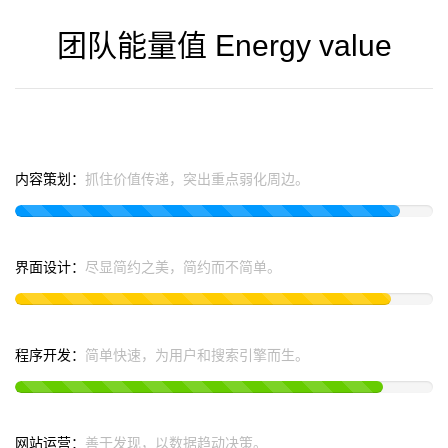
团队能量值 Energy value
内容策划：
抓住价值传递，突出重点弱化周边。
策
划
界面设计：
尽显简约之美，简约而不简单。
设
计
程序开发：
简单快速，为用户和搜索引擎而生。
开
发
网站运营：
善于发现，以数据趋动决策。