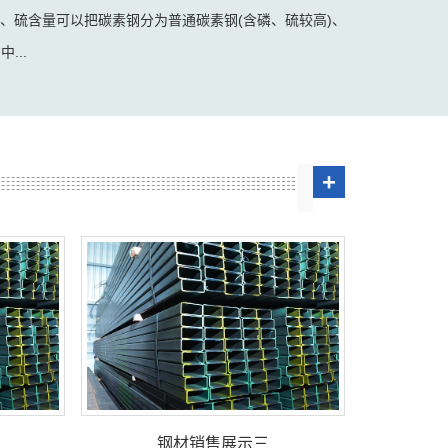
.6%)。按磷、硫含量可以把碳素钢分为普通碳素钢(含磷、硫较高)、
...
+
钢材销售展示三